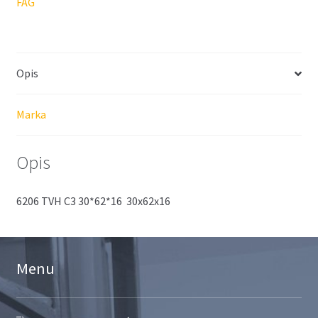
FAG
Opis
Marka
Opis
6206 TVH C3 30*62*16 30x62x16
Menu