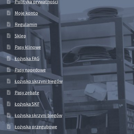
Polityka prywatności
Moje konto
Regulamin
Sklep
Pasy klinowe
Łożyska FAG
Pasy napędowe
Łożysko skrzyni biegów
Pasy zębate
Łożyska SKF
Łożyska skrzyni biegów
Łożyska przegubowe