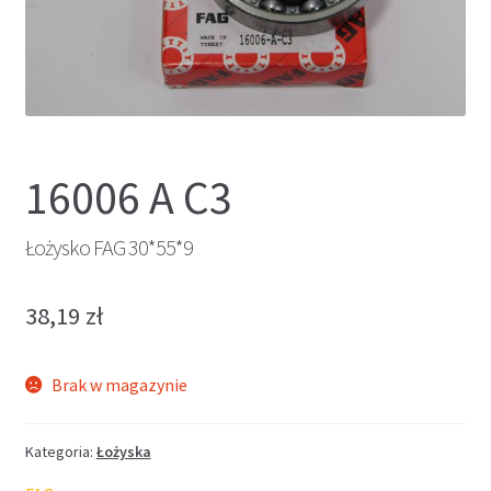
16006 A C3
Łożysko FAG 30*55*9
38,19
zł
Brak w magazynie
Kategoria:
Łożyska