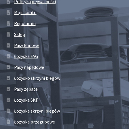
Polityka prywatności
Moje konto
Regulamin
Sklep
Pasy klinowe
Łożyska FAG
Pasy napędowe
Łożysko skrzyni biegów
Pasy zębate
Łożyska SKF
Łożyska skrzyni biegów
Łożyska przegubowe