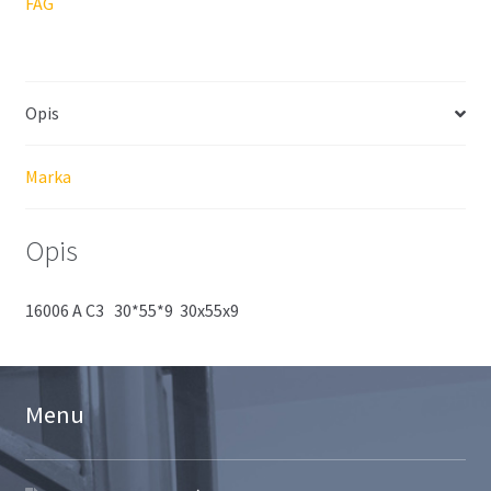
FAG
Opis
Marka
Opis
16006 A C3 30*55*9 30x55x9
Menu