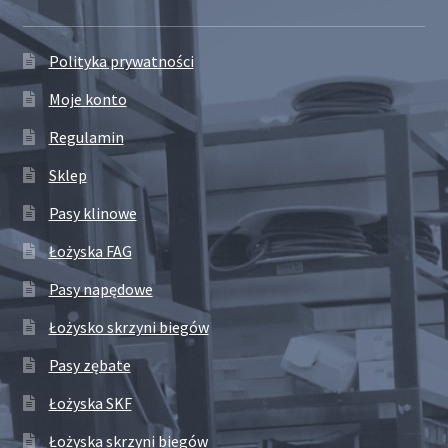
Polityka prywatności
Moje konto
Regulamin
Sklep
Pasy klinowe
Łożyska FAG
Pasy napędowe
Łożysko skrzyni biegów
Pasy zębate
Łożyska SKF
Łożyska skrzyni biegów