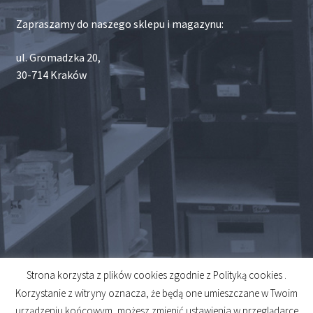
Zapraszamy do naszego sklepu i magazynu:
ul. Gromadzka 20,
30-714 Kraków
Strona korzysta z plików cookies zgodnie z Polityką cookies .
© 2026
Korzystanie z witryny oznacza, że będą one umieszczane w Twoim
Created by
Midero
urządzeniu końcowym, możesz zmienić ustawienia w przeglądarce