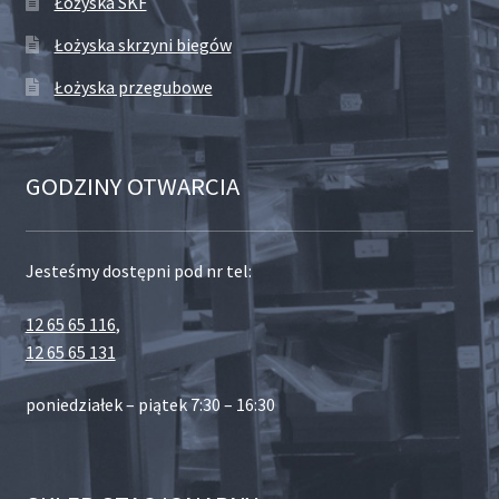
Łożyska SKF
Łożyska skrzyni biegów
Łożyska przegubowe
GODZINY OTWARCIA
Jesteśmy dostępni pod nr tel:
12 65 65 116
,
12 65 65 131
poniedziałek – piątek 7:30 – 16:30