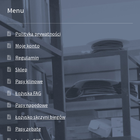
Menu
Polityka prywatności
Moje konto
Regulamin
Sklep
Pasy klinowe
Łożyska FAG
Pasy napędowe
Łożysko skrzyni biegów
Pasy zębate