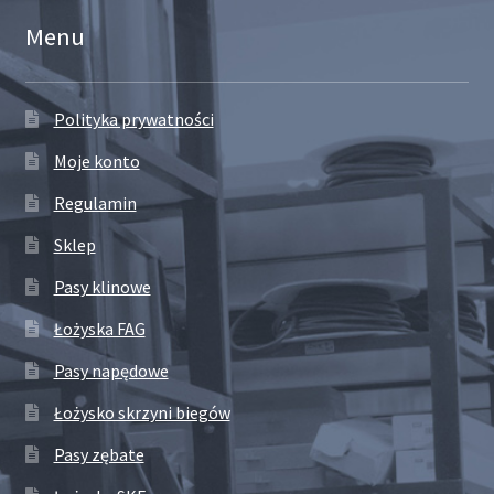
Menu
Polityka prywatności
Moje konto
Regulamin
Sklep
Pasy klinowe
Łożyska FAG
Pasy napędowe
Łożysko skrzyni biegów
Pasy zębate