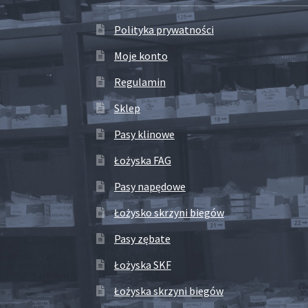
Polityka prywatności
Moje konto
Regulamin
Sklep
Pasy klinowe
Łożyska FAG
Pasy napędowe
Łożysko skrzyni biegów
Pasy zębate
Łożyska SKF
Łożyska skrzyni biegów