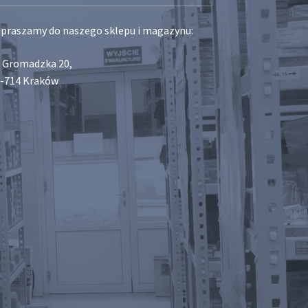
praszamy do naszego sklepu i magazynu:
. Gromadzka 20,
-714 Kraków