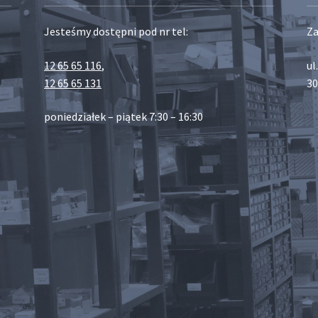
Jesteśmy dostępni pod nr tel:
Za
12 65 65 116
,
ul
12 65 65 131
30
poniedziałek – piątek 7:30 – 16:30