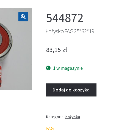
544872
🔍
Łożysko FAG 25*62*19
83,15
zł
1 w magazynie
Dodaj do koszyka
Kategoria:
Łożyska
FAG