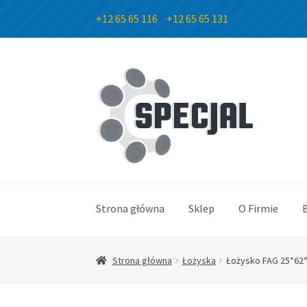
+12 65 65 116
+12 65 65 131
Przejdź
Przejdź
do
do
nawigacji
treści
Strona główna
Sklep
O Firmie
Strona główna
Łożyska
Łożysko FAG 25*62