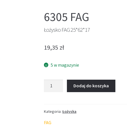
6305 FAG
Łożysko FAG 25*62*17
19,35
zł
5 w magazynie
ilość
Dodaj do koszyka
Łożysko
FAG
25*62*17
Kategoria:
Łożyska
FAG