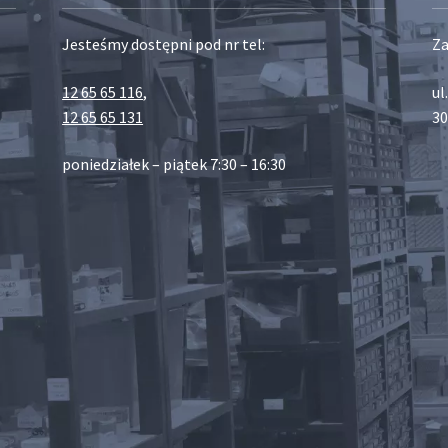
Jesteśmy dostępni pod nr tel:
Za
12 65 65 116
,
ul
12 65 65 131
30
poniedziałek – piątek 7:30 – 16:30