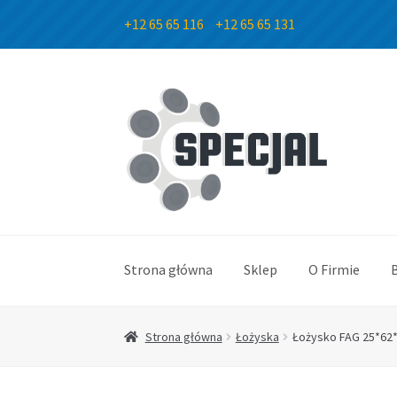
+12 65 65 116
+12 65 65 131
Przejdź
Przejdź
do
do
nawigacji
treści
Strona główna
Sklep
O Firmie
Strona główna
Łożyska
Łożysko FAG 25*62