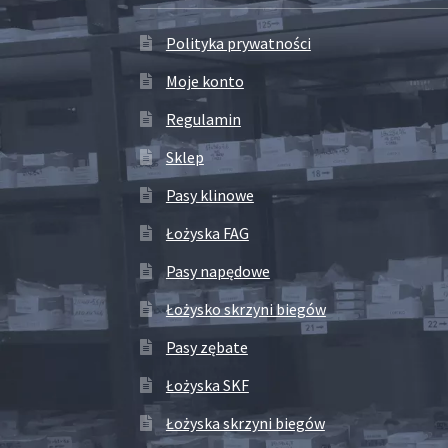
Polityka prywatności
Moje konto
Regulamin
Sklep
Pasy klinowe
Łożyska FAG
Pasy napędowe
Łożysko skrzyni biegów
Pasy zębate
Łożyska SKF
Łożyska skrzyni biegów