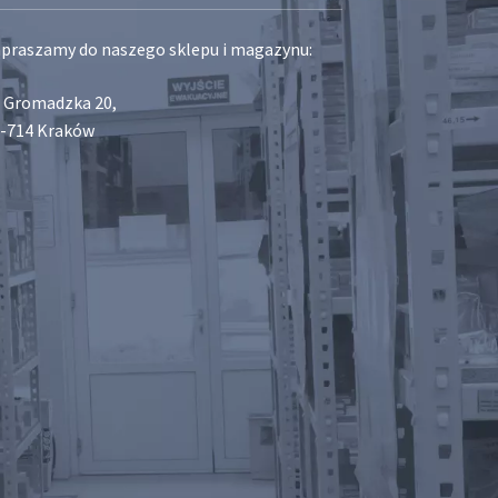
praszamy do naszego sklepu i magazynu:
. Gromadzka 20,
-714 Kraków