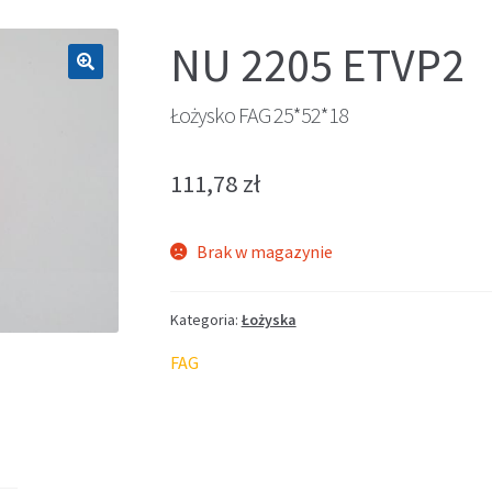
NU 2205 ETVP2
🔍
Łożysko FAG 25*52*18
111,78
zł
Brak w magazynie
Kategoria:
Łożyska
FAG