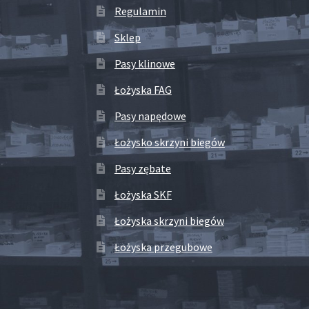
Regulamin
Sklep
Pasy klinowe
Łożyska FAG
Pasy napędowe
Łożysko skrzyni biegów
Pasy zębate
Łożyska SKF
Łożyska skrzyni biegów
Łożyska przegubowe