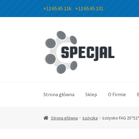
+12 65 65 116
+12 65 65 131
Przejdź
Przejdź
do
do
nawigacji
treści
Strona główna
Sklep
O Firmie
Strona główna
Łożyska
Łożysko FAG 25*52