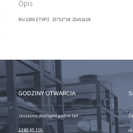
Opis
NU 2205 ETVP2 25*52*18 25x52x18
GODZINY OTWARCIA
S
Jesteśmy dostępni pod nr tel:
Za
12 65 65 116
,
ul