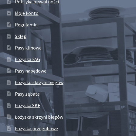
Polityka prywatności
Moje konto
Regulamin
Sklep
Pasy klinowe
Łożyska FAG
Pasy napędowe
Łożysko skrzyni biegów
Pasy zębate
Łożyska SKF
Łożyska skrzyni biegów
Łożyska przegubowe