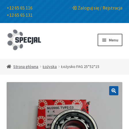
+12 65 65 116
Zaloguj się / Rejstracja
+12 65 65 131
Przejdź
Przejdź
do
do
Menu
nawigacji
treści
Strona główna
Strona główna
Łożyska
Łożysko FAG 25*52*15
Sklep
O Firmie
🔍
Blog
Kontakt