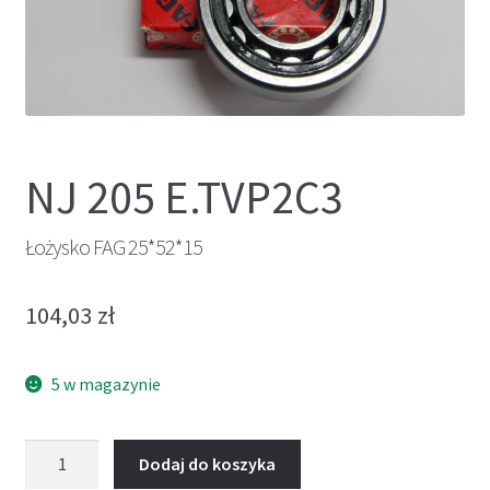
NJ 205 E.TVP2C3
Łożysko FAG 25*52*15
104,03
zł
5 w magazynie
ilość
Dodaj do koszyka
Łożysko