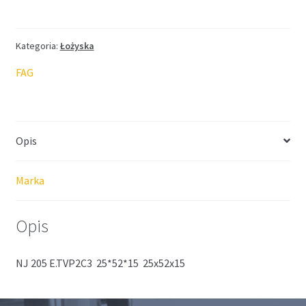
FAG
25*52*15
Kategoria:
Łożyska
FAG
Opis
Marka
Opis
NJ 205 E.TVP2C3 25*52*15 25x52x15