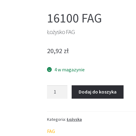
16100 FAG
Łożysko FAG
20,92
zł
4 w magazynie
ilość
Dodaj do koszyka
Łożysko
FAG
Kategoria:
Łożyska
FAG