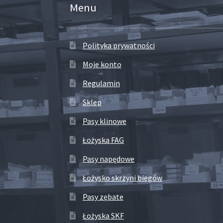
Menu
Polityka prywatności
Moje konto
Regulamin
Sklep
Pasy klinowe
Łożyska FAG
Pasy napędowe
Łożysko skrzyni biegów
Pasy zębate
Łożyska SKF