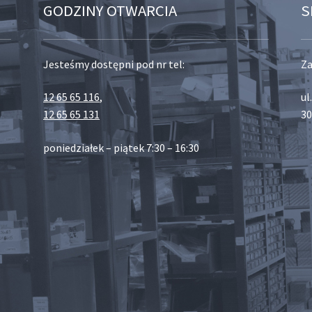
GODZINY OTWARCIA
S
Jesteśmy dostępni pod nr tel:
Za
12 65 65 116
,
ul
12 65 65 131
30
poniedziałek – piątek 7:30 – 16:30