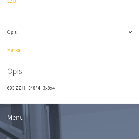
EZO
Opis
Marka
Opis
693 ZZ H 3*8*4 3x8x4
Menu