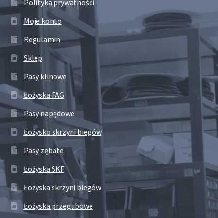
Polityka prywatności
Moje konto
Regulamin
Sklep
Pasy klinowe
Łożyska FAG
Pasy napędowe
Łożysko skrzyni biegów
Pasy zębate
Łożyska SKF
Łożyska skrzyni biegów
Łożyska przegubowe