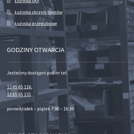
Łożyska SKF
Łożyska skrzyni biegów
Łożyska przegubowe
GODZINY OTWARCIA
Jesteśmy dostępni pod nr tel:
12 65 65 116
,
12 65 65 131
poniedziałek – piątek 7:30 – 16:30