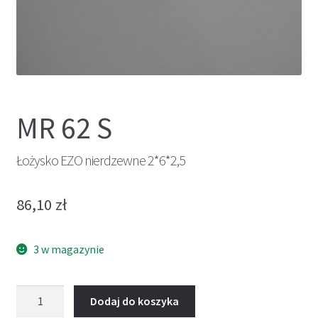
MR 62 S
Łożysko EZO nierdzewne 2*6*2,5
86,10
zł
3 w magazynie
ilość
Dodaj do koszyka
Łożysko