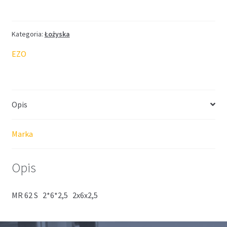
EZO
nierdzewne
2*6*2,5
Kategoria:
Łożyska
EZO
Opis
Marka
Opis
MR 62 S 2*6*2,5 2x6x2,5