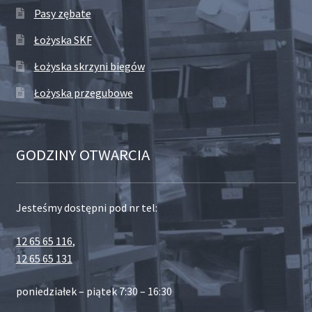
Pasy zębate
Łożyska SKF
Łożyska skrzyni biegów
Łożyska przegubowe
GODZINY OTWARCIA
Jesteśmy dostępni pod nr tel:
12 65 65 116
,
12 65 65 131
poniedziałek – piątek 7:30 – 16:30