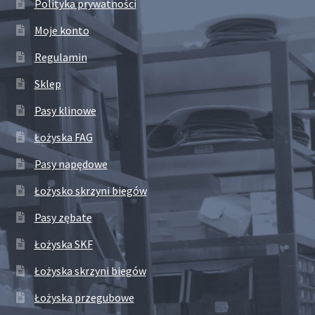
Polityka prywatności
Moje konto
Regulamin
Sklep
Pasy klinowe
Łożyska FAG
Pasy napędowe
Łożysko skrzyni biegów
Pasy zębate
Łożyska SKF
Łożyska skrzyni biegów
Łożyska przegubowe