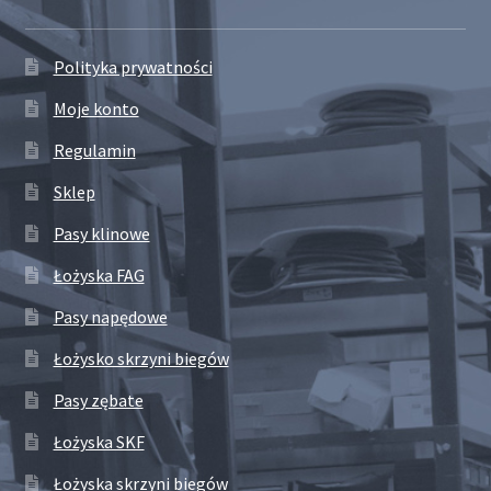
Polityka prywatności
Moje konto
Regulamin
Sklep
Pasy klinowe
Łożyska FAG
Pasy napędowe
Łożysko skrzyni biegów
Pasy zębate
Łożyska SKF
Łożyska skrzyni biegów