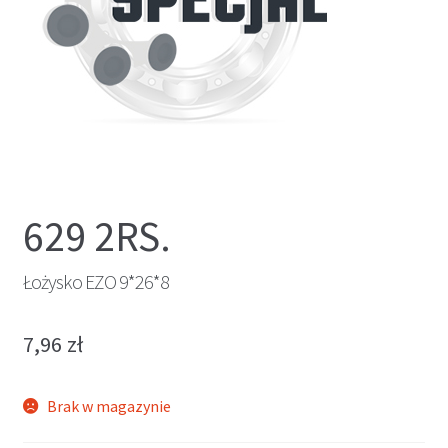
629 2RS.
Łożysko EZO 9*26*8
7,96
zł
Brak w magazynie