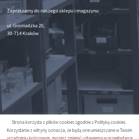
Zapraszamy do naszego sklepu i magazynu:
ul. Gromadzka 20,
30-714 Kraków
Strona korzysta z plików cookies zgodnie z Polityką cookies .
© 2026
Korzystanie z witryny oznacza, że będą one umieszczane w Twoim
Created by
Midero
urządzeniu końcowym, możesz zmienić ustawienia w przeglądarce