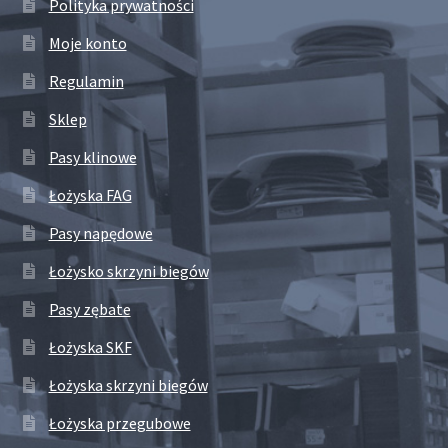
Polityka prywatności
Moje konto
Regulamin
Sklep
Pasy klinowe
Łożyska FAG
Pasy napędowe
Łożysko skrzyni biegów
Pasy zębate
Łożyska SKF
Łożyska skrzyni biegów
Łożyska przegubowe