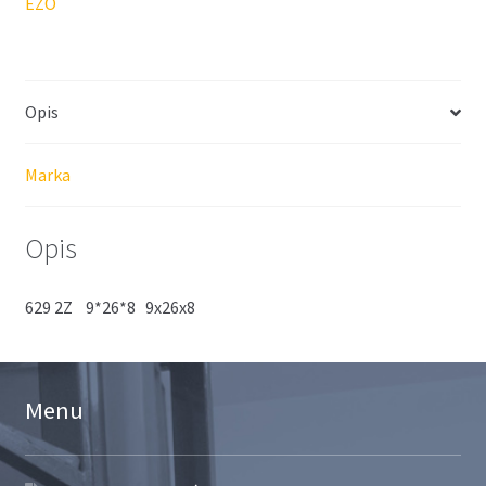
EZO
Opis
Marka
Opis
629 2Z 9*26*8 9x26x8
Menu