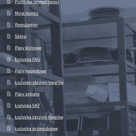
Polityka prywatności
Moje konto
Regulamin
Sklep
Pasy klinowe
Łożyska FAG
Pasy napędowe
Łożysko skrzyni biegów
Pasy zębate
Łożyska SKF
Łożyska skrzyni biegów
Łożyska przegubowe