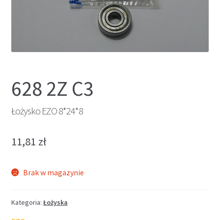
628 2Z C3
Łożysko EZO 8*24*8
11,81
zł
Brak w magazynie
Kategoria:
Łożyska