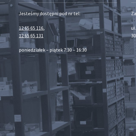
Jesteśmy dostępni pod nr tel:
Za
12 65 65 116
,
ul
12 65 65 131
30
poniedziałek – piątek 7:30 – 16:30