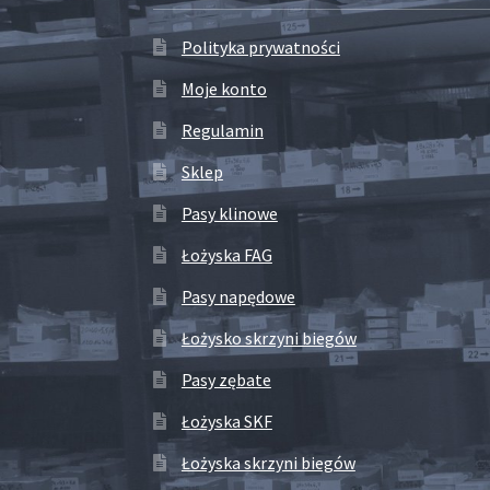
Polityka prywatności
Moje konto
Regulamin
Sklep
Pasy klinowe
Łożyska FAG
Pasy napędowe
Łożysko skrzyni biegów
Pasy zębate
Łożyska SKF
Łożyska skrzyni biegów