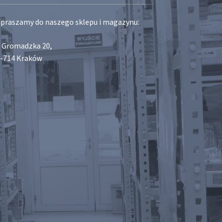
praszamy do naszego sklepu i magazynu:
. Gromadzka 20,
-714 Kraków