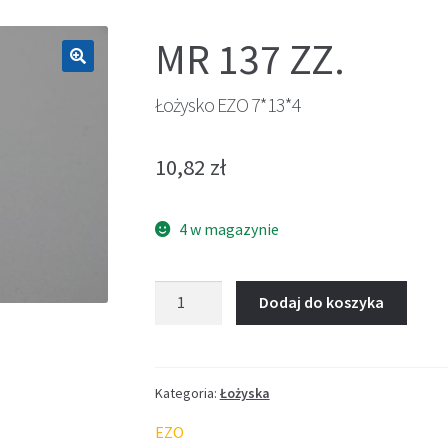
MR 137 ZZ.
🔍
Łożysko EZO 7*13*4
10,82
zł
4 w magazynie
ilość
Dodaj do koszyka
Łożysko
EZO
7*13*4
Kategoria:
Łożyska
EZO