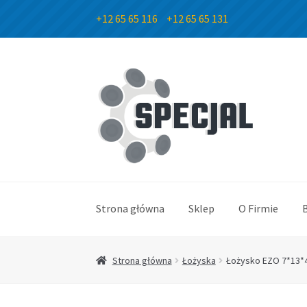
+12 65 65 116
+12 65 65 131
Przejdź
Przejdź
do
do
nawigacji
treści
Strona główna
Sklep
O Firmie
Strona główna
Łożyska
Łożysko EZO 7*13*