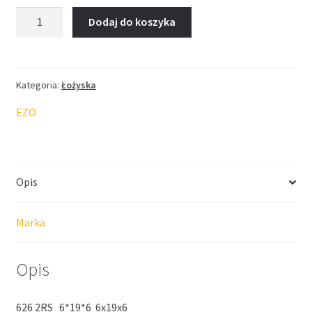
ilość
Dodaj do koszyka
Łożysko
EZO
6*19*6
Kategoria:
Łożyska
EZO
Opis
Marka
Opis
626 2RS 6*19*6 6x19x6