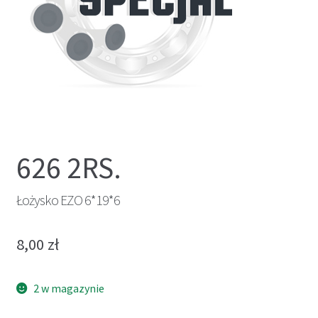
626 2RS.
Łożysko EZO 6*19*6
8,00
zł
2 w magazynie