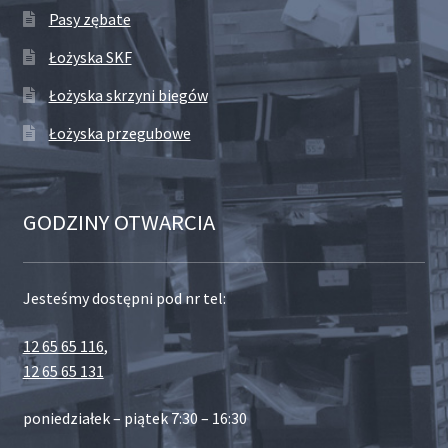
Pasy zębate
Łożyska SKF
Łożyska skrzyni biegów
Łożyska przegubowe
GODZINY OTWARCIA
Jesteśmy dostępni pod nr tel:
12 65 65 116
,
12 65 65 131
poniedziałek – piątek 7:30 – 16:30