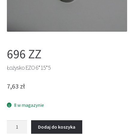
696 ZZ
Łożysko EZO 6*15*5
7,63
zł
8 w magazynie
ilość
Dodaj do koszyka
Łożysko