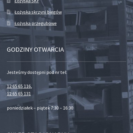
Łożyska SKF
Łożyska skrzyni biegów
Łożyska przegubowe
GODZINY OTWARCIA
Jesteśmy dostępni pod nr tel:
12 65 65 116
,
12 65 65 131
poniedziałek – piątek 7:30 – 16:30