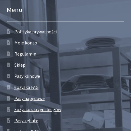
Menu
Polityka prywatności
Moje konto
Regulamin
Sklep
Pasy klinowe
Łożyska FAG
Pasy napędowe
Łożysko skrzyni biegów
Pasy zębate