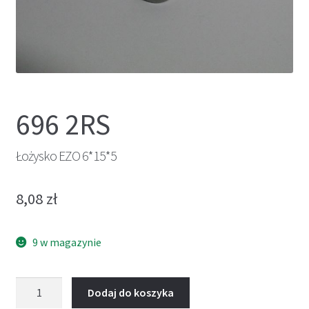
696 2RS
Łożysko EZO 6*15*5
8,08
zł
9 w magazynie
ilość
Dodaj do koszyka
Łożysko