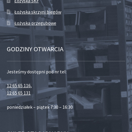
Łożyska SKF
Łożyska skrzyni biegów
Łożyska przegubowe
GODZINY OTWARCIA
Jesteśmy dostępni pod nr tel:
12 65 65 116
,
12 65 65 131
poniedziałek – piątek 7:30 – 16:30