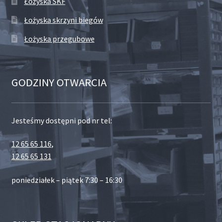
Łożyska SKF
Łożyska skrzyni biegów
Łożyska przegubowe
GODZINY OTWARCIA
Jesteśmy dostępni pod nr tel:
12 65 65 116
,
12 65 65 131
poniedziałek – piątek 7:30 – 16:30