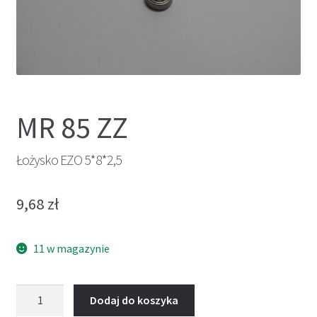
MR 85 ZZ
Łożysko EZO 5*8*2,5
9,68
zł
11 w magazynie
ilość
Dodaj do koszyka
Łożysko