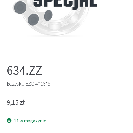
634.ZZ
Łożysko EZO 4*16*5
9,15
zł
11 w magazynie