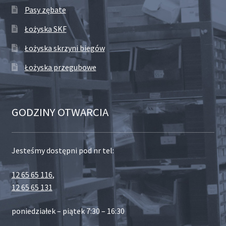
Pasy zębate
Łożyska SKF
Łożyska skrzyni biegów
Łożyska przegubowe
GODZINY OTWARCIA
Jesteśmy dostępni pod nr tel:
12 65 65 116
,
12 65 65 131
poniedziałek – piątek 7:30 – 16:30