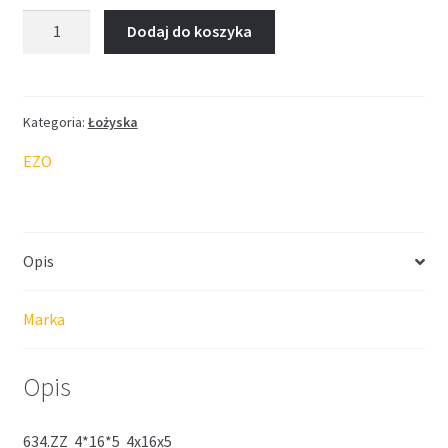
ilość
Dodaj do koszyka
Łożysko
EZO
4*16*5
Kategoria:
Łożyska
EZO
Opis
Marka
Opis
634.ZZ 4*16*5 4x16x5