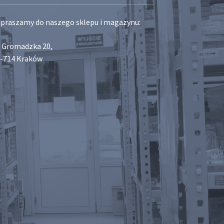
praszamy do naszego sklepu i magazynu:
. Gromadzka 20,
-714 Kraków