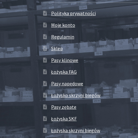
Polityka prywatności
Moje konto
Regulamin
Sklep
Pasy klinowe
Łożyska FAG
Pasy napędowe
Łożysko skrzyni biegów
Pasy zębate
Łożyska SKF
Łożyska skrzyni biegów