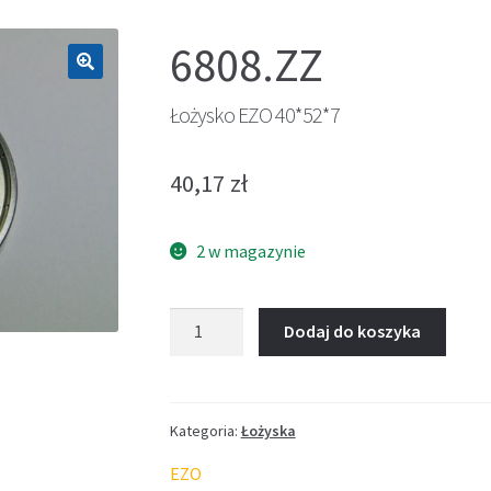
6808.ZZ
🔍
Łożysko EZO 40*52*7
40,17
zł
2 w magazynie
ilość
Dodaj do koszyka
Łożysko
EZO
40*52*7
Kategoria:
Łożyska
EZO