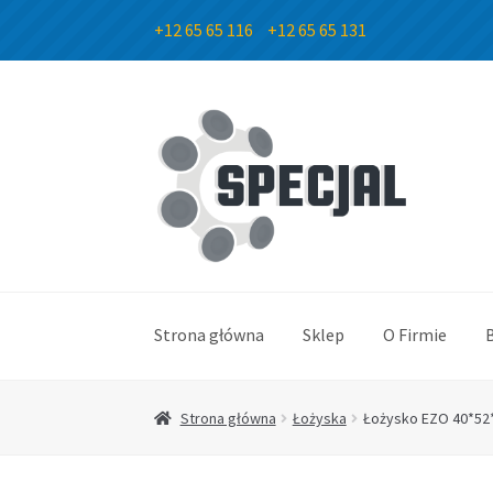
+12 65 65 116
+12 65 65 131
Przejdź
Przejdź
do
do
nawigacji
treści
Strona główna
Sklep
O Firmie
Strona główna
Łożyska
Łożysko EZO 40*52