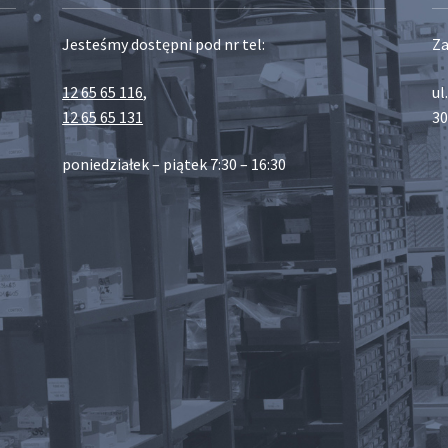
Jesteśmy dostępni pod nr tel:
Za
12 65 65 116
,
ul
12 65 65 131
30
poniedziałek – piątek 7:30 – 16:30