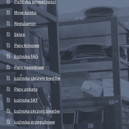
Polityka prywatności
Moje konto
Regulamin
Sklep
Pasy klinowe
Łożyska FAG
Pasy napędowe
Łożysko skrzyni biegów
Pasy zębate
Łożyska SKF
Łożyska skrzyni biegów
Łożyska przegubowe