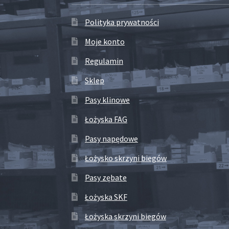
Polityka prywatności
Moje konto
Regulamin
Sklep
Pasy klinowe
Łożyska FAG
Pasy napędowe
Łożysko skrzyni biegów
Pasy zębate
Łożyska SKF
Łożyska skrzyni biegów