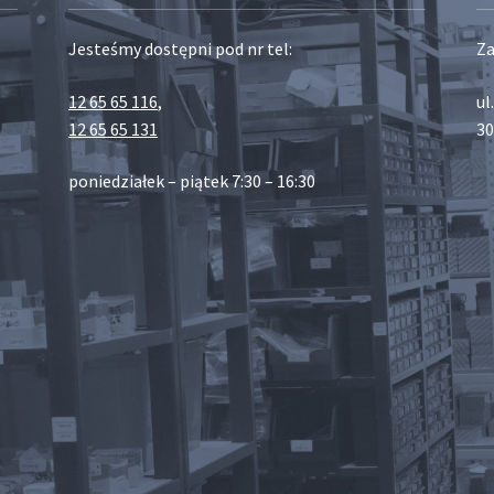
Jesteśmy dostępni pod nr tel:
Za
12 65 65 116
,
ul
12 65 65 131
30
poniedziałek – piątek 7:30 – 16:30