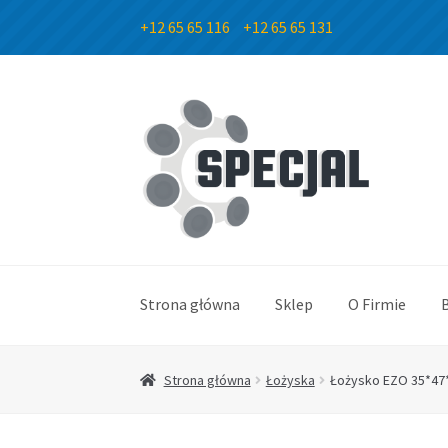
+12 65 65 116
+12 65 65 131
Przejdź
Przejdź
do
do
nawigacji
treści
Strona główna
Sklep
O Firmie
Strona główna
Łożyska
Łożysko EZO 35*47