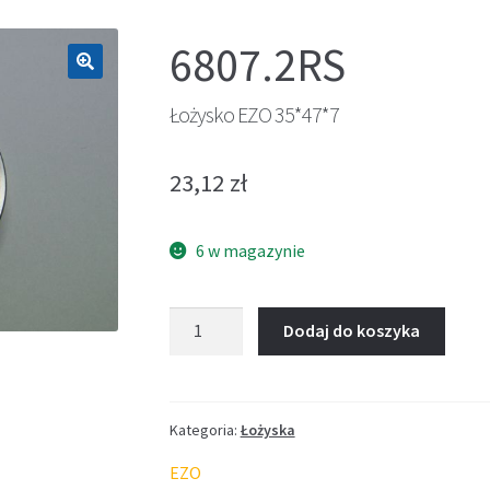
6807.2RS
🔍
Łożysko EZO 35*47*7
23,12
zł
6 w magazynie
ilość
Dodaj do koszyka
Łożysko
EZO
35*47*7
Kategoria:
Łożyska
EZO