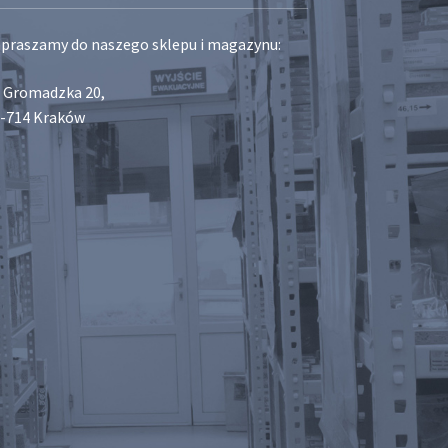
praszamy do naszego sklepu i magazynu:
. Gromadzka 20,
-714 Kraków