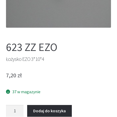
623 ZZ EZO
Łożysko EZO 3*10*4
7,20
zł
37 w magazynie
ilość
Dodaj do koszyka
Łożysko