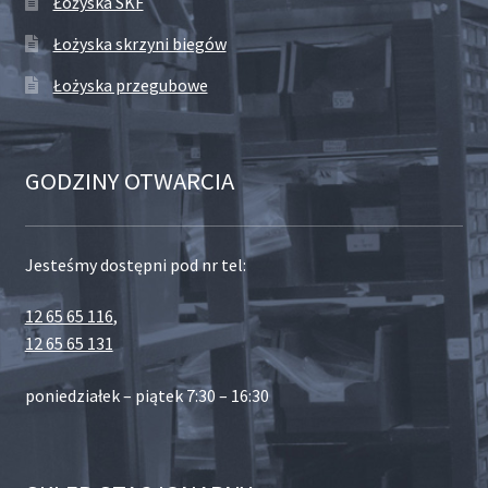
Łożyska SKF
Łożyska skrzyni biegów
Łożyska przegubowe
GODZINY OTWARCIA
Jesteśmy dostępni pod nr tel:
12 65 65 116
,
12 65 65 131
poniedziałek – piątek 7:30 – 16:30