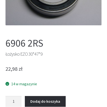
6906 2RS
Łożysko EZO 30*47*9
22,98
zł
14 w magazynie
ilość
Dodaj do koszyka
Łożysko