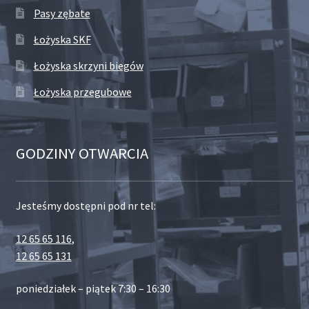
Pasy zębate
Łożyska SKF
Łożyska skrzyni biegów
Łożyska przegubowe
GODZINY OTWARCIA
Jesteśmy dostępni pod nr tel:
12 65 65 116
,
12 65 65 131
poniedziałek – piątek 7:30 – 16:30