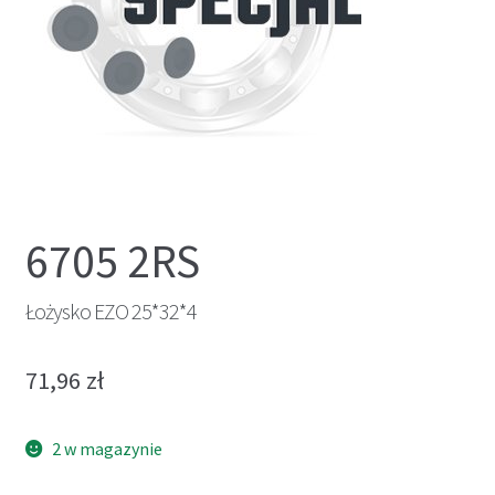
6705 2RS
Łożysko EZO 25*32*4
71,96
zł
2 w magazynie