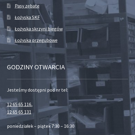
Pasy zębate
Łożyska SKF
Łożyska skrzyni biegów
Łożyska przegubowe
GODZINY OTWARCIA
Jesteśmy dostępni pod nr tel:
12 65 65 116
,
12 65 65 131
poniedziałek – piątek 7:30 – 16:30