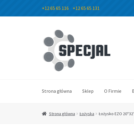
+12 65 65 116
+12 65 65 131
Przejdź
Przejdź
do
do
nawigacji
treści
Strona główna
Sklep
O Firmie
Strona główna
Łożyska
Łożysko EZO 20*32