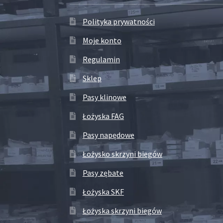
Polityka prywatności
Moje konto
Regulamin
Sklep
Pasy klinowe
Łożyska FAG
Pasy napędowe
Łożysko skrzyni biegów
Pasy zębate
Łożyska SKF
Łożyska skrzyni biegów