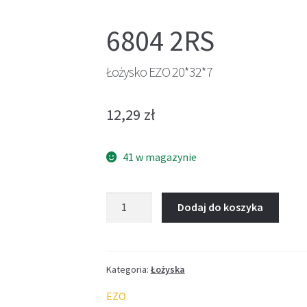
6804 2RS
Łożysko EZO 20*32*7
12,29
zł
41 w magazynie
ilość
Dodaj do koszyka
Łożysko
EZO
20*32*7
Kategoria:
Łożyska
EZO