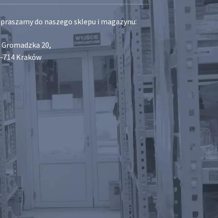
praszamy do naszego sklepu i magazynu:
. Gromadzka 20,
-714 Kraków