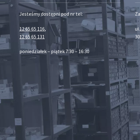
Jesteśmy dostępni pod nr tel:
Za
12 65 65 116
,
ul
12 65 65 131
30
poniedziałek – piątek 7:30 – 16:30