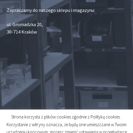
Zapraszamy do naszego sklepu i magazynu:
ul. Gromadzka 20,
30-714 Kraków
Strona korzysta z plików cookies zgodnie z Polityką cookies .
© 2026
Korzystanie z witryny oznacza, że będą one umieszczane w Twoim
Created by
Midero
urządzeniu końcowym, możesz zmienić ustawienia w przeglądarce