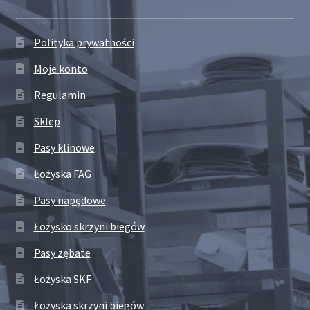
Polityka prywatności
Moje konto
Regulamin
Sklep
Pasy klinowe
Łożyska FAG
Pasy napędowe
Łożysko skrzyni biegów
Pasy zębate
Łożyska SKF
Łożyska skrzyni biegów