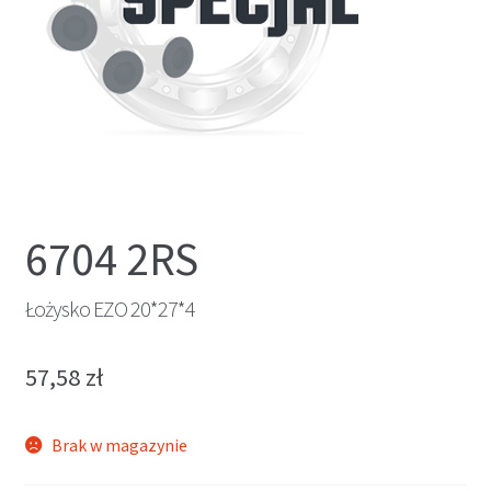
6704 2RS
Łożysko EZO 20*27*4
57,58
zł
Brak w magazynie