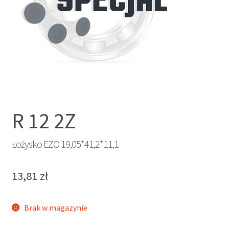
R 12 2Z
Łożysko EZO 19,05*41,2*11,1
13,81
zł
Brak w magazynie