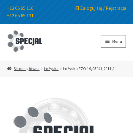
+12 65 65 116
Zaloguj się / Rejstracja
+12 65 65 131
Przejdź
Przejdź
do
do
Menu
nawigacji
treści
Strona główna
Strona główna
Łożyska
Łożysko EZO 19,05*41,2*11,1
Sklep
O Firmie
Blog
Kontakt