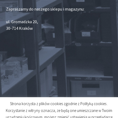
Zapraszamy do naszego sklepu i magazynu:
ul. Gromadzka 20,
30-714 Kraków
Strona korzysta z plików cookies zgodnie z Polityką cookies .
© 2026
Korzystanie z witryny oznacza, że będą one umieszczane w Twoim
Created by
Midero
urządzeniu końcowym, możesz zmienić ustawienia w przeglądarce