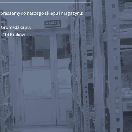
praszamy do naszego sklepu i magazynu:
. Gromadzka 20,
-714 Kraków