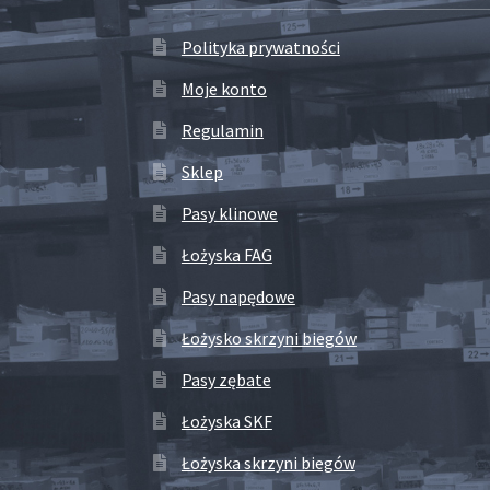
Polityka prywatności
Moje konto
Regulamin
Sklep
Pasy klinowe
Łożyska FAG
Pasy napędowe
Łożysko skrzyni biegów
Pasy zębate
Łożyska SKF
Łożyska skrzyni biegów