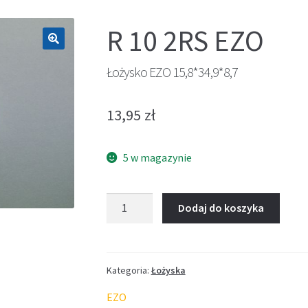
R 10 2RS EZO
🔍
Łożysko EZO 15,8*34,9*8,7
13,95
zł
5 w magazynie
ilość
Dodaj do koszyka
Łożysko
EZO
15,8*34,9*8,7
Kategoria:
Łożyska
EZO