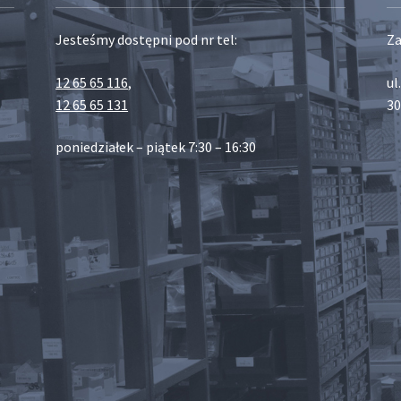
Jesteśmy dostępni pod nr tel:
Za
12 65 65 116
,
ul
12 65 65 131
30
poniedziałek – piątek 7:30 – 16:30