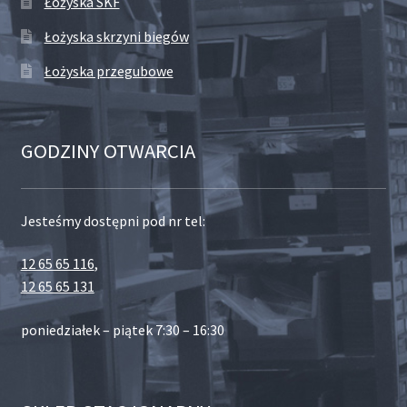
Łożyska SKF
Łożyska skrzyni biegów
Łożyska przegubowe
GODZINY OTWARCIA
Jesteśmy dostępni pod nr tel:
12 65 65 116
,
12 65 65 131
poniedziałek – piątek 7:30 – 16:30