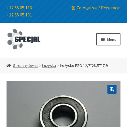
+12 65 65 116
Zaloguj się / Rejstracja
+12 65 65 131
Przejdź
Przejdź
do
do
Menu
nawigacji
treści
Strona główna
Strona główna
Łożyska
Łożysko EZO 12,7*28,57*7,9
Sklep
O Firmie
🔍
Blog
Kontakt