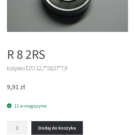
R 8 2RS
Łożysko EZO 12,7*28,57*7,9
9,91
zł
11 w magazynie
ilość
Dodaj do koszyka
Łożysko