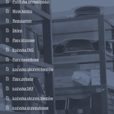
Polityka prywatności
Moje konto
Regulamin
Sklep
Pasy klinowe
Łożyska FAG
Pasy napędowe
Łożysko skrzyni biegów
Pasy zębate
Łożyska SKF
Łożyska skrzyni biegów
Łożyska przegubowe