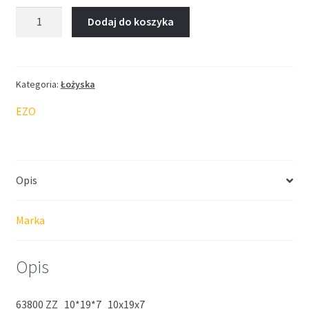
ilość
Dodaj do koszyka
Łożysko
EZO
10*19*7
Kategoria:
Łożyska
EZO
Opis
Marka
Opis
63800 ZZ 10*19*7 10x19x7