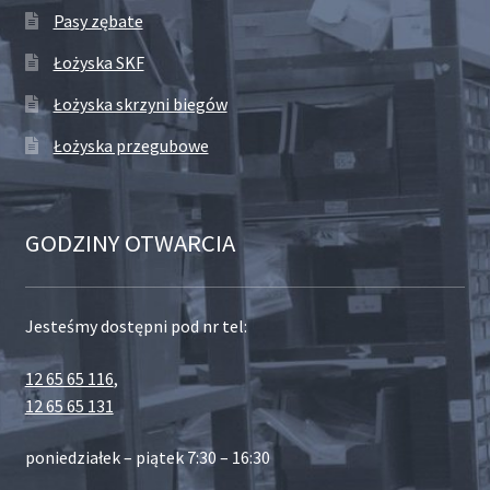
Pasy zębate
Łożyska SKF
Łożyska skrzyni biegów
Łożyska przegubowe
GODZINY OTWARCIA
Jesteśmy dostępni pod nr tel:
12 65 65 116
,
12 65 65 131
poniedziałek – piątek 7:30 – 16:30