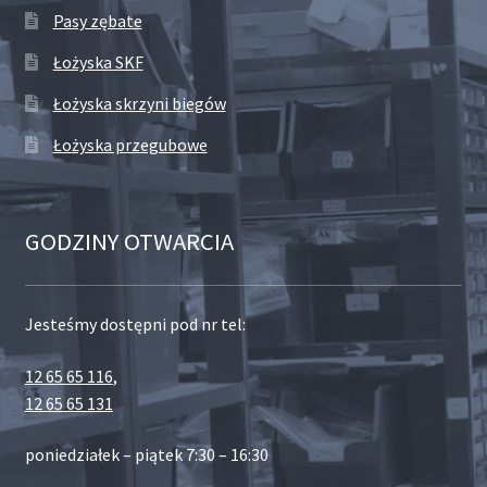
Pasy zębate
Łożyska SKF
Łożyska skrzyni biegów
Łożyska przegubowe
GODZINY OTWARCIA
Jesteśmy dostępni pod nr tel:
12 65 65 116
,
12 65 65 131
poniedziałek – piątek 7:30 – 16:30