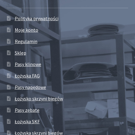
Polityka prywatności
Moje konto
Regulamin
Sklep
Pasy klinowe
Łożyska FAG
Pasy napędowe
Łożysko skrzyni biegów
Pasy zębate
Łożyska SKF
Łożyska skrzyni biegów