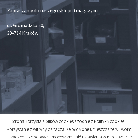
Zapraszamy do naszego sklepu i magazynu:
ul. Gromadzka 20,
30-714 Kraków
Strona korzysta z plików cookies zgodnie z Polityką cookies .
© 2026
Korzystanie z witryny oznacza, że będą one umieszczane w Twoim
Created by
Midero
urządzeniu końcowym, możesz zmienić ustawienia w przeglądarce