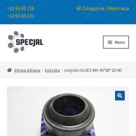
+12 65 65 116
Zaloguj się / Rejstracja
+12 65 65 131
Przejdź
Przejdź
do
do
Menu
nawigacji
treści
Strona główna
Strona główna
Łożyska
Łożysko ELGES INA 40*68*25/40
Sklep
O Firmie
🔍
Blog
Kontakt