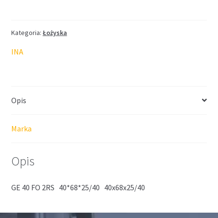
ELGES
INA
40*68*25/40
Kategoria:
Łożyska
INA
Opis
Marka
Opis
GE 40 FO 2RS 40*68*25/40 40x68x25/40