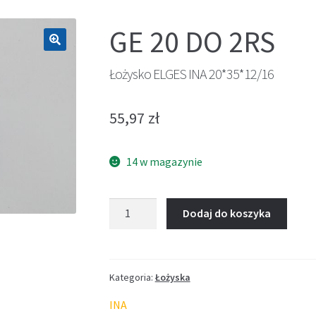
GE 20 DO 2RS
🔍
Łożysko ELGES INA 20*35*12/16
55,97
zł
14 w magazynie
ilość
Dodaj do koszyka
Łożysko
ELGES
INA
20*35*12/16
Kategoria:
Łożyska
INA