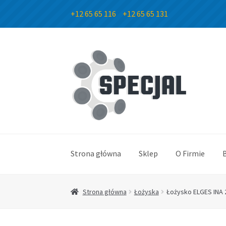
+12 65 65 116
+12 65 65 131
Przejdź
Przejdź
do
do
nawigacji
treści
Strona główna
Sklep
O Firmie
Strona główna
Łożyska
Łożysko ELGES INA 