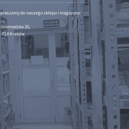
praszamy do naszego sklepu i magazynu:
. Gromadzka 20,
-714 Kraków