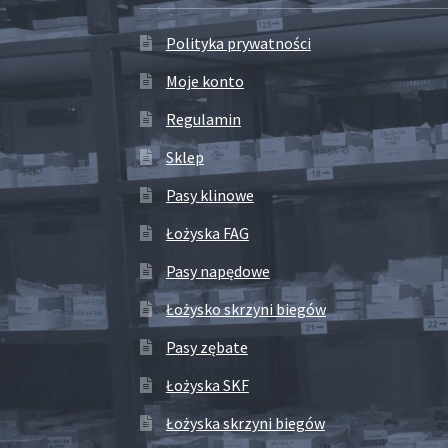
Polityka prywatności
Moje konto
Regulamin
Sklep
Pasy klinowe
Łożyska FAG
Pasy napędowe
Łożysko skrzyni biegów
Pasy zębate
Łożyska SKF
Łożyska skrzyni biegów