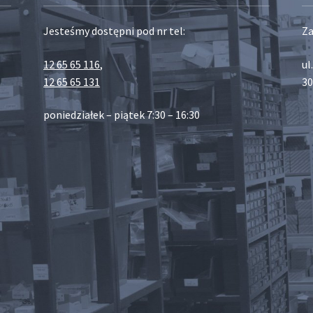
Jesteśmy dostępni pod nr tel:
Za
12 65 65 116
,
ul
12 65 65 131
30
poniedziałek – piątek 7:30 – 16:30