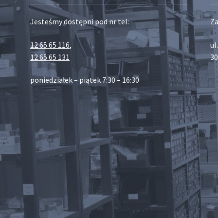
Jesteśmy dostępni pod nr tel:
Za
12 65 65 116
,
ul
12 65 65 131
30
poniedziałek – piątek 7:30 – 16:30