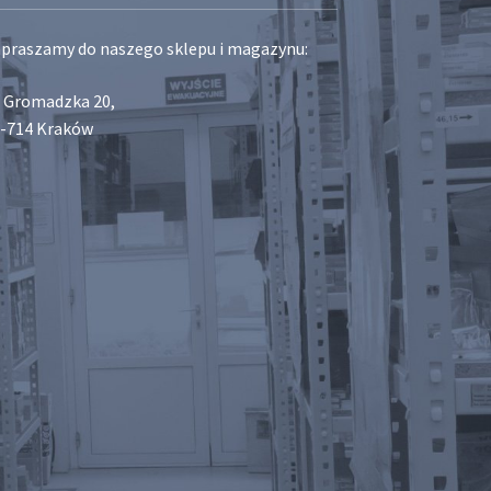
praszamy do naszego sklepu i magazynu:
. Gromadzka 20,
-714 Kraków