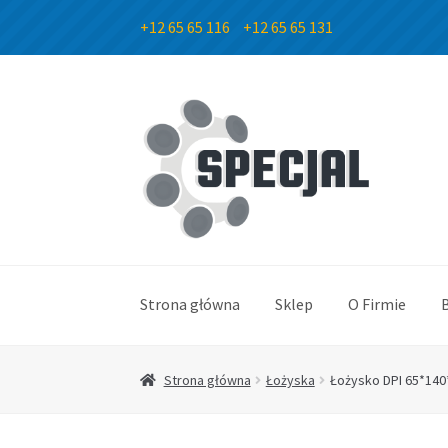
+12 65 65 116
+12 65 65 131
Przejdź
Przejdź
do
do
nawigacji
treści
Strona główna
Sklep
O Firmie
Strona główna
Łożyska
Łożysko DPI 65*140