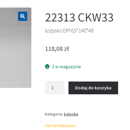
22313 CKW33
🔍
Łożysko DPI 65*140*48
118,08
zł
2 w magazynie
ilość
Dodaj do koszyka
Łożysko
DPI
65*140*48
Kategoria:
Łożyska
Inni producenci