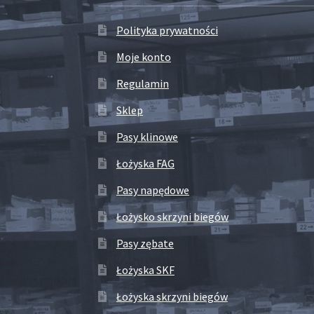
Polityka prywatności
Moje konto
Regulamin
Sklep
Pasy klinowe
Łożyska FAG
Pasy napędowe
Łożysko skrzyni biegów
Pasy zębate
Łożyska SKF
Łożyska skrzyni biegów