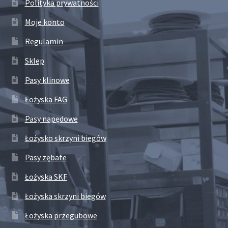
Polityka prywatności
Moje konto
Regulamin
Sklep
Pasy klinowe
Łożyska FAG
Pasy napędowe
Łożysko skrzyni biegów
Pasy zębate
Łożyska SKF
Łożyska skrzyni biegów
Łożyska przegubowe