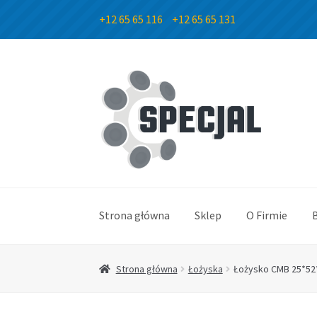
+12 65 65 116
+12 65 65 131
Przejdź
Przejdź
do
do
nawigacji
treści
Strona główna
Sklep
O Firmie
Strona główna
Łożyska
Łożysko CMB 25*52