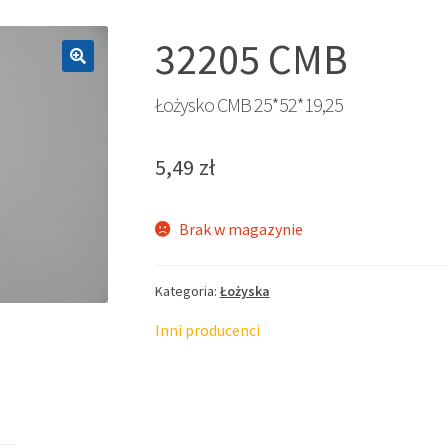
32205 CMB
🔍
Łożysko CMB 25*52*19,25
5,49
zł
Brak w magazynie
Kategoria:
Łożyska
Inni producenci