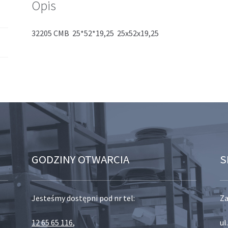
Opis
32205 CMB 25*52*19,25 25x52x19,25
GODZINY OTWARCIA
S
Jesteśmy dostępni pod nr tel:
Za
12 65 65 116
,
ul