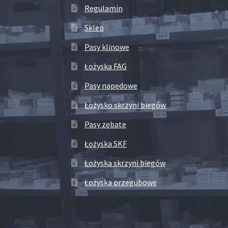
Regulamin
Sklep
Pasy klinowe
Łożyska FAG
Pasy napędowe
Łożysko skrzyni biegów
Pasy zębate
Łożyska SKF
Łożyska skrzyni biegów
Łożyska przegubowe