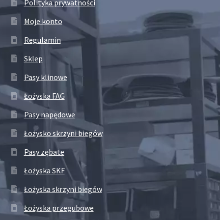
Polityka prywatności
Moje konto
Regulamin
Sklep
Pasy klinowe
Łożyska FAG
Pasy napędowe
Łożysko skrzyni biegów
Pasy zębate
Łożyska SKF
Łożyska skrzyni biegów
Łożyska przegubowe