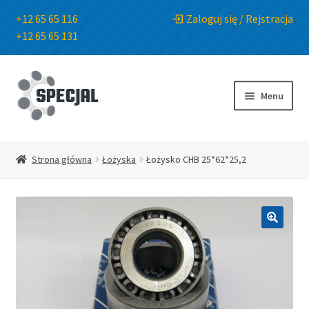
+12 65 65 116
Zaloguj się / Rejstracja
+12 65 65 131
Przejdź
Przejdź
do
do
Menu
nawigacji
treści
Strona główna
Strona główna
Łożyska
Łożysko CHB 25*62*25,2
Sklep
O Firmie
🔍
Blog
Kontakt