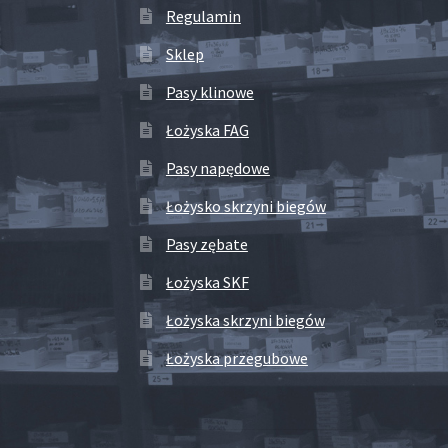
Regulamin
Sklep
Pasy klinowe
Łożyska FAG
Pasy napędowe
Łożysko skrzyni biegów
Pasy zębate
Łożyska SKF
Łożyska skrzyni biegów
Łożyska przegubowe