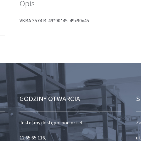
Opis
VKBA 3574 B 49*90*45 49x90x45
GODZINY OTWARCIA
S
Jesteśmy dostępni pod nr tel:
Za
12 65 65 116
,
ul