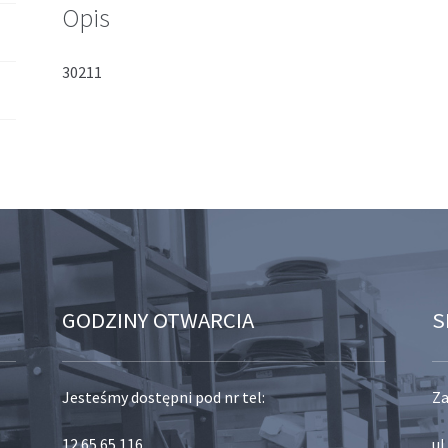
Opis
30211
GODZINY OTWARCIA
S
Jesteśmy dostępni pod nr tel:
Za
12 65 65 116
,
ul