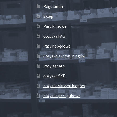
Regulamin
Sklep
Pasy klinowe
Łożyska FAG
Pasy napędowe
Łożysko skrzyni biegów
Pasy zębate
Łożyska SKF
Łożyska skrzyni biegów
Łożyska przegubowe