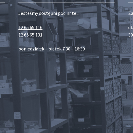
Jesteśmy dostępni pod nr tel:
Za
12 65 65 116
,
ul
12 65 65 131
30
poniedziałek – piątek 7:30 – 16:30