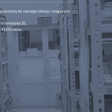
praszamy do naszego sklepu i magazynu:
. Gromadzka 20,
-714 Kraków