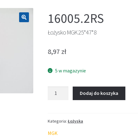
16005.2RS
🔍
Łożysko MGK 25*47*8
8,97
zł
5 w magazynie
ilość
Dodaj do koszyka
Łożysko
MGK
25*47*8
Kategoria:
Łożyska
MGK