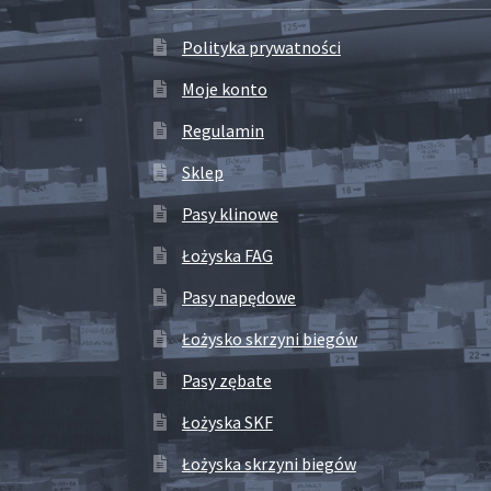
Polityka prywatności
Moje konto
Regulamin
Sklep
Pasy klinowe
Łożyska FAG
Pasy napędowe
Łożysko skrzyni biegów
Pasy zębate
Łożyska SKF
Łożyska skrzyni biegów