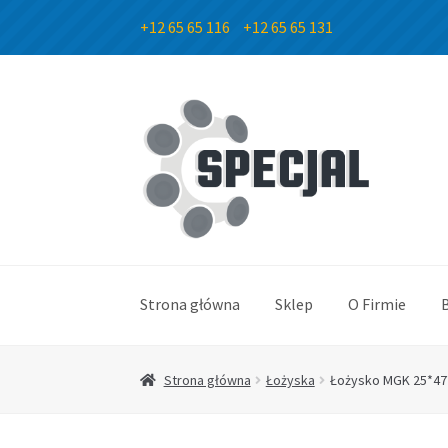
+12 65 65 116
+12 65 65 131
Przejdź
Przejdź
do
do
nawigacji
treści
Strona główna
Sklep
O Firmie
Strona główna
Łożyska
Łożysko MGK 25*47