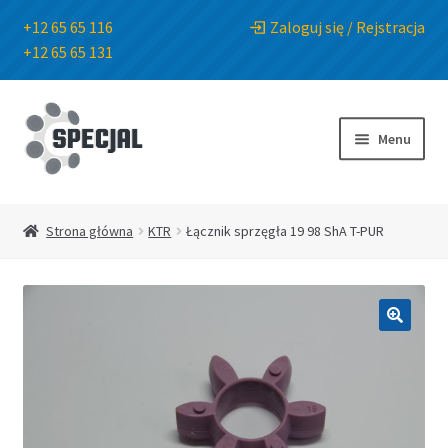
+12 65 65 116
Zaloguj się / Rejstracja
+12 65 65 131
Przejdź
Przejdź
do
do
Menu
nawigacji
treści
Strona główna
Strona główna
KTR
Łącznik sprzęgła 19 98 ShA T-PUR
Sklep
O Firmie
🔍
Blog
Kontakt